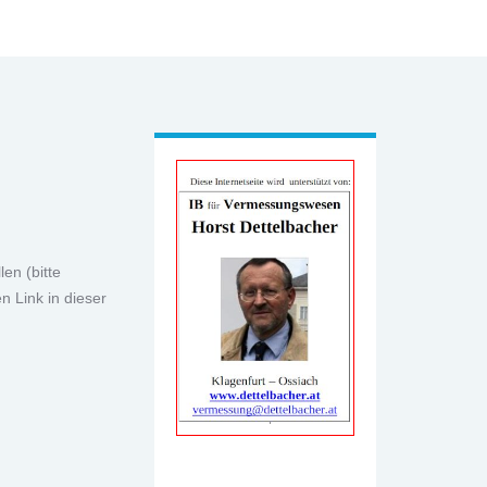
werbung-ib-h-dett.jpg
en (bitte
n Link in dieser